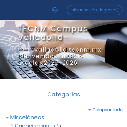
Saltar al contenido principal
Iniciar sesión (ingresar)
TECNM Campus
Valladolid
www.valladolid.tecnm.mx
Bienvenidos al Ciclo
Escolar 2025-2026
Categorías
Colapsar todo
Misceláneos
Capacitaciones
(1)